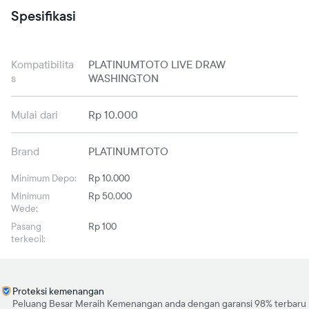
Spesifikasi
Kompatibilita
PLATINUMTOTO LIVE DRAW
s
WASHINGTON
Mulai dari
Rp 10.000
Brand
PLATINUMTOTO
Minimum Depo:
Rp 10.000
Minimum
Rp 50.000
Wede:
Pasang
Rp 100
terkecil:
Proteksi kemenangan
Peluang Besar Meraih Kemenangan anda dengan garansi 98% terbaru