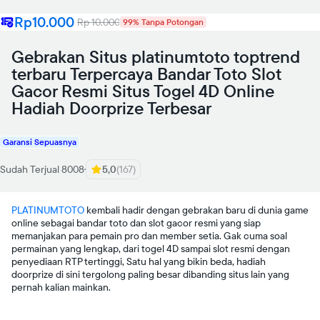
Rp10.000
Rp 10.000
99% Tanpa Potongan
Gebrakan Situs platinumtoto toptrend
terbaru Terpercaya Bandar Toto Slot
Gacor Resmi Situs Togel 4D Online
Hadiah Doorprize Terbesar
Garansi Sepuasnya
Sudah Terjual 8008
5,0
(167)
PLATINUMTOTO
kembali hadir dengan gebrakan baru di dunia game
online sebagai bandar toto dan slot gacor resmi yang siap
memanjakan para pemain pro dan member setia. Gak cuma soal
permainan yang lengkap, dari togel 4D sampai slot resmi dengan
penyediaan RTP tertinggi, Satu hal yang bikin beda, hadiah
doorprize di sini tergolong paling besar dibanding situs lain yang
pernah kalian mainkan.