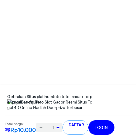
Gebrakan Situs platinumtoto toto macau Terp
ercaya Bandar Toto Slot Gacor Resmi Situs To
gel 4D Online Hadiah Doorprize Terbesar
Total harga:
DAFTAR
1
LOGIN
Rp10.0
Rp10.000
00