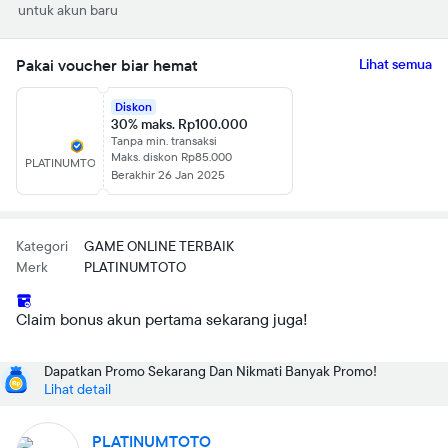
untuk akun baru
Pakai voucher biar hemat
Lihat semua
Diskon
30% maks. Rp100.000
Tanpa min. transaksi
Maks. diskon Rp85.000
PLATINUMTOTO
Berakhir 26 Jan 2025
Kategori
GAME ONLINE TERBAIK
Merk
PLATINUMTOTO
Claim bonus akun pertama sekarang juga!
Dapatkan Promo Sekarang Dan Nikmati Banyak Promo!
Lihat detail
PLATINUMTOTO