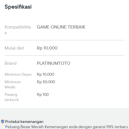
Spesifikasi
Kompatibilita
GAME ONLINE TERBAIK
s
Mulai dari
Rp 10.000
Brand
PLATINUMTOTO
Minimum Depo:
Rp 10.000
Minimum
Rp 50.000
Wede:
Pasang
Rp 100
terkecil:
Proteksi kemenangan
Peluang Besar Meraih Kemenangan anda dengan garansi 98% terbaru