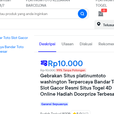
antuan
PLATINUMTOTO KELUARAN
PLATINUMT
4/7
BARCELONA
TOGEL
0
Telusur
Deskripsi
Ulasan
Diskusi
Rekomen
Rp10.000
Rp 10.000
99% Tanpa Potongan
Gebrakan Situs platinumtoto
washington Terpercaya Bandar T
Slot Gacor Resmi Situs Togel 4D
Online Hadiah Doorprize Terbesa
Garansi Sepuasnya
Sudah Terjual 8008
5,0
(167)