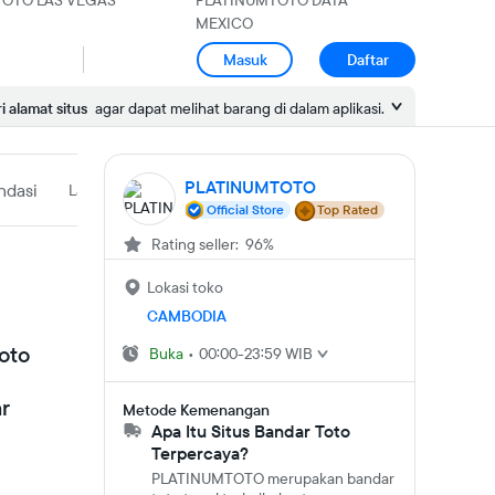
OTO LAS VEGAS
PLATINUMTOTO DATA
MEXICO
Masuk
Daftar
i alamat situs
agar dapat melihat barang di dalam aplikasi.
PLATINUMTOTO
dasi
Laporkan produk
Official Store
Top Rated
Rating seller: 96%
Lokasi toko
CAMBODIA
oto
Buka
•
00:00-23:59 WIB
r
Metode Kemenangan
Apa Itu Situs Bandar Toto
Terpercaya?
PLATINUMTOTO merupakan bandar