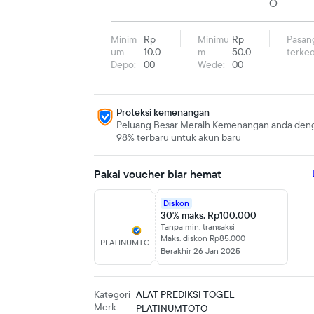
O
Minim
Rp
Minimu
Rp
Pasan
um
10.0
m
50.0
terkec
Depo:
00
Wede:
00
Proteksi kemenangan
Peluang Besar Meraih Kemenangan anda deng
98% terbaru untuk akun baru
Pakai voucher biar hemat
Diskon
30% maks. Rp100.000
Tanpa min. transaksi
Maks. diskon Rp85.000
PLATINUMTOTO
Berakhir 26 Jan 2025
Kategori
ALAT PREDIKSI TOGEL
Merk
PLATINUMTOTO