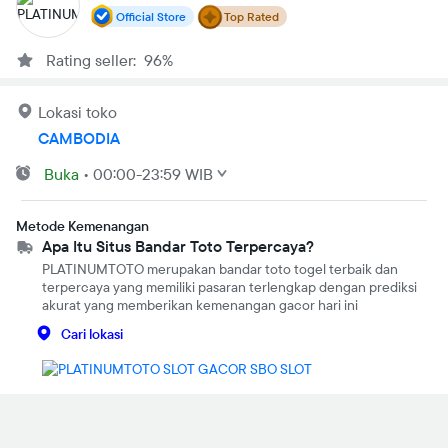
Official Store
Top Rated
Rating seller: 96%
Lokasi toko
CAMBODIA
Buka
•
00:00-23:59 WIB
Metode Kemenangan
Apa Itu Situs Bandar Toto Terpercaya?
PLATINUMTOTO merupakan bandar toto togel terbaik dan
terpercaya yang memiliki pasaran terlengkap dengan prediksi
akurat yang memberikan kemenangan gacor hari ini
Cari lokasi