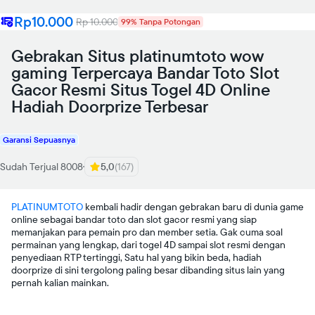
Rp10.000
Rp 10.000
99% Tanpa Potongan
Gebrakan Situs platinumtoto wow
gaming Terpercaya Bandar Toto Slot
Gacor Resmi Situs Togel 4D Online
Hadiah Doorprize Terbesar
Garansi Sepuasnya
Sudah Terjual 8008
5,0
(167)
PLATINUMTOTO
kembali hadir dengan gebrakan baru di dunia game
online sebagai bandar toto dan slot gacor resmi yang siap
memanjakan para pemain pro dan member setia. Gak cuma soal
permainan yang lengkap, dari togel 4D sampai slot resmi dengan
penyediaan RTP tertinggi, Satu hal yang bikin beda, hadiah
doorprize di sini tergolong paling besar dibanding situs lain yang
pernah kalian mainkan.