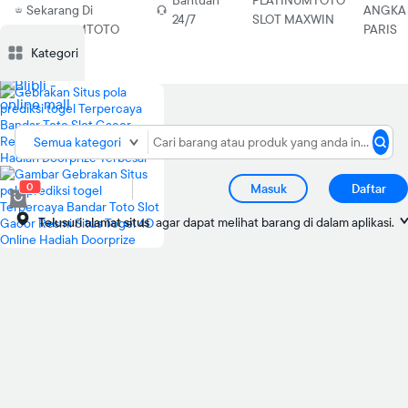
Bantuan
PLATINUMTOTO
Sekarang Di
ANGKA
24/7
SLOT MAXWIN
PLATINUMTOTO
PARIS
Deskripsi
Deskripsi
Ulasan
Ulasan
Diskusi
Diskusi
Rekomendasi
Rekomendasi
Kategori
Semua kategori
0
Masuk
Daftar
Telusuri alamat situs
agar dapat melihat barang di dalam aplikasi.