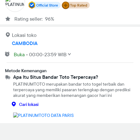
Official Store
Top Rated
Rating seller: 96%
Lokasi toko
CAMBODIA
Buka
•
00:00-23:59 WIB
Metode Kemenangan
Apa Itu Situs Bandar Toto Terpercaya?
PLATINUMTOTO merupakan bandar toto togel terbaik dan
terpercaya yang memiliki pasaran terlengkap dengan prediksi
akurat yang memberikan kemenangan gacor hari ini
Cari lokasi