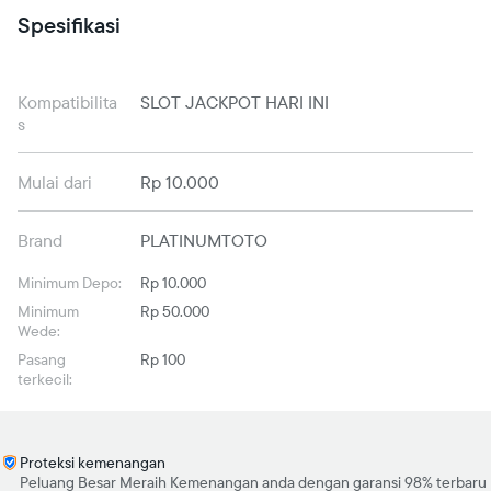
Spesifikasi
Kompatibilita
SLOT JACKPOT HARI INI
s
Mulai dari
Rp 10.000
Brand
PLATINUMTOTO
Minimum Depo:
Rp 10.000
Minimum
Rp 50.000
Wede:
Pasang
Rp 100
terkecil:
Proteksi kemenangan
Peluang Besar Meraih Kemenangan anda dengan garansi 98% terbaru