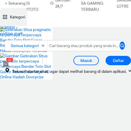
Bantuan
BANDA
Sekarang Di
SA GAMING
24/7
LOTRE
PLATINUMTOTO
TERBARU
Deskripsi
Deskripsi
Ulasan
Ulasan
Diskusi
Diskusi
Rekomendasi
Rekomendasi
Lapor
Lapor
Kategori
Semua kategori
0
Masuk
Daftar
Telusuri alamat situs
agar dapat melihat barang di dalam aplikasi.