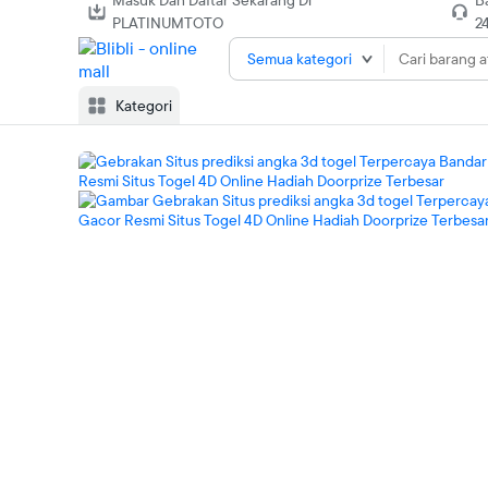
Masuk Dan Daftar Sekarang Di
B
PLATINUMTOTO
2
Semua kategori
Kategori