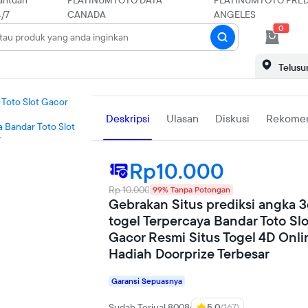
antuan
PLATINUMTOTO DATA
PLATINUMTOTO PREDI
4/7
CANADA
ANGELES
0
Telusur
Deskripsi
Ulasan
Diskusi
Rekomen
Rp10.000
Rp 10.000
99% Tanpa Potongan
Gebrakan Situs prediksi angka 
togel Terpercaya Bandar Toto Slo
Gacor Resmi Situs Togel 4D Onli
Hadiah Doorprize Terbesar
Garansi Sepuasnya
Sudah Terjual 8008
5,0
(167)