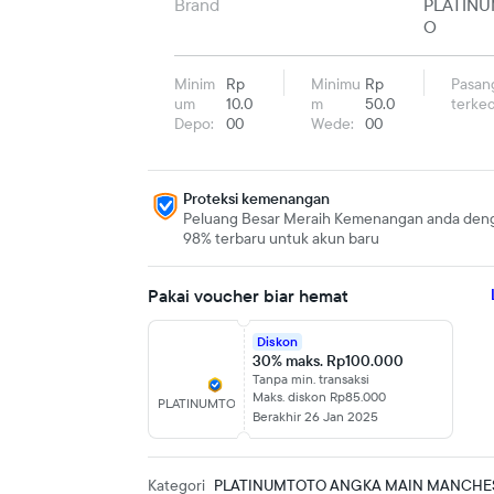
Brand
PLATIN
O
Minim
Rp
Minimu
Rp
Pasan
um
10.0
m
50.0
terkec
Depo:
00
Wede:
00
Proteksi kemenangan
Peluang Besar Meraih Kemenangan anda deng
98% terbaru untuk akun baru
Pakai voucher biar hemat
Diskon
30% maks. Rp100.000
Tanpa min. transaksi
Maks. diskon Rp85.000
PLATINUMTOTO
Berakhir 26 Jan 2025
Kategori
PLATINUMTOTO ANGKA MAIN MANCHE