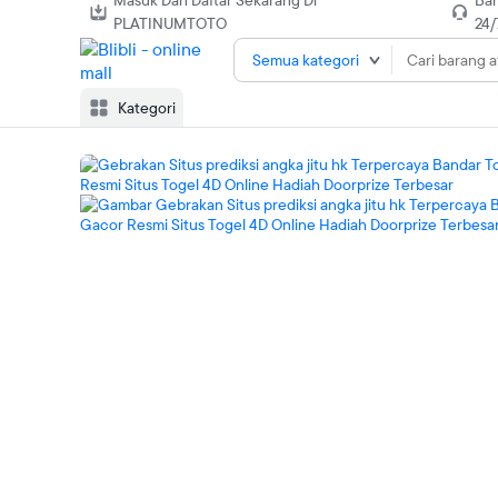
Masuk Dan Daftar Sekarang Di
Ba
PLATINUMTOTO
24/
Semua kategori
Kategori