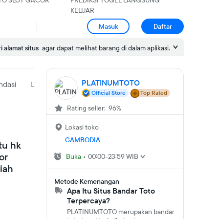
TO SLOT GACOR
PREDIKSI TOGEL LANGSUNG
KELUAR
Masuk
Daftar
i alamat situs
agar dapat melihat barang di dalam aplikasi.
PLATINUMTOTO
dasi
Laporkan produk
Official Store
Top Rated
Rating seller: 96%
Lokasi toko
CAMBODIA
tu hk
or
Buka
•
00:00-23:59 WIB
iah
Metode Kemenangan
Apa Itu Situs Bandar Toto
Terpercaya?
PLATINUMTOTO merupakan bandar