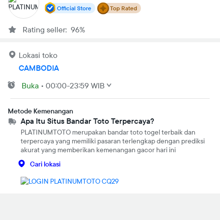
Official Store
Top Rated
Rating seller: 96%
Lokasi toko
CAMBODIA
Buka
•
00:00-23:59 WIB
Metode Kemenangan
Apa Itu Situs Bandar Toto Terpercaya?
PLATINUMTOTO merupakan bandar toto togel terbaik dan
terpercaya yang memiliki pasaran terlengkap dengan prediksi
akurat yang memberikan kemenangan gacor hari ini
Cari lokasi