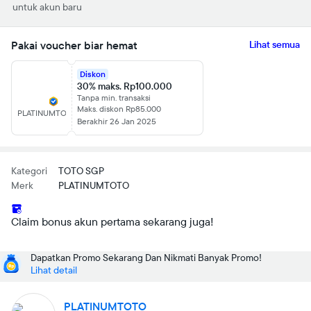
untuk akun baru
Pakai voucher biar hemat
Lihat semua
Diskon
30% maks. Rp100.000
Tanpa min. transaksi
Maks. diskon Rp85.000
PLATINUMTOTO
Berakhir 26 Jan 2025
Kategori
TOTO SGP
Merk
PLATINUMTOTO
Claim bonus akun pertama sekarang juga!
Dapatkan Promo Sekarang Dan Nikmati Banyak Promo!
Lihat detail
PLATINUMTOTO