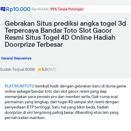
Rp10.000
Rp 10.000
99% Tanpa Potongan
Gebrakan Situs prediksi angka togel 3d
Terpercaya Bandar Toto Slot Gacor
Resmi Situs Togel 4D Online Hadiah
Doorprize Terbesar
Garansi Sepuasnya
Sudah Terjual 8008
5,0
(167)
PLATINUMTOTO
kembali hadir dengan gebrakan baru di dunia game
online sebagai bandar toto dan slot gacor resmi yang siap
memanjakan para pemain pro dan member setia. Gak cuma soal
permainan yang lengkap, dari togel 4D sampai slot resmi dengan
penyediaan RTP tertinggi, Satu hal yang bikin beda, hadiah
doorprize di sini tergolong paling besar dibanding situs lain yang
pernah kalian mainkan.