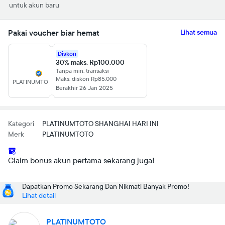
untuk akun baru
Pakai voucher biar hemat
Lihat semua
Diskon
30% maks. Rp100.000
Tanpa min. transaksi
Maks. diskon Rp85.000
PLATINUMTOTO
Berakhir 26 Jan 2025
Kategori
PLATINUMTOTO SHANGHAI HARI INI
Merk
PLATINUMTOTO
Claim bonus akun pertama sekarang juga!
Dapatkan Promo Sekarang Dan Nikmati Banyak Promo!
Lihat detail
PLATINUMTOTO