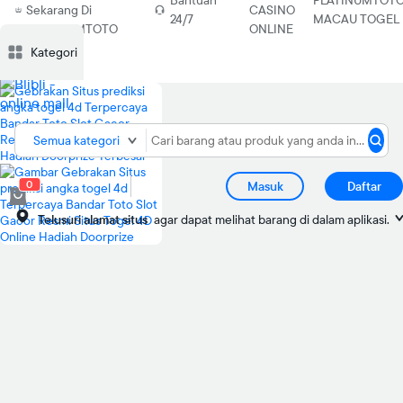
Bantuan
PLATINUMTOT
Sekarang Di
CASINO
24/7
MACAU TOGEL
PLATINUMTOTO
ONLINE
Deskripsi
Deskripsi
Ulasan
Ulasan
Diskusi
Diskusi
Rekomendasi
Rekomendasi
Kategori
Semua kategori
0
Masuk
Daftar
Telusuri alamat situs
agar dapat melihat barang di dalam aplikasi.