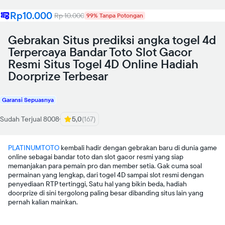
Rp10.000
Rp 10.000
99% Tanpa Potongan
Gebrakan Situs prediksi angka togel 4d
Terpercaya Bandar Toto Slot Gacor
Resmi Situs Togel 4D Online Hadiah
Doorprize Terbesar
Garansi Sepuasnya
Sudah Terjual 8008
5,0
(167)
PLATINUMTOTO
kembali hadir dengan gebrakan baru di dunia game
online sebagai bandar toto dan slot gacor resmi yang siap
memanjakan para pemain pro dan member setia. Gak cuma soal
permainan yang lengkap, dari togel 4D sampai slot resmi dengan
penyediaan RTP tertinggi, Satu hal yang bikin beda, hadiah
doorprize di sini tergolong paling besar dibanding situs lain yang
pernah kalian mainkan.