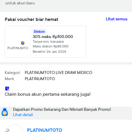
untuk akun baru
Pakai voucher biar hemat
Lihat semua
Diskon
30% maks. Rp100.000
Tanpa min. transaksi
Maks. diskon Rp85.000
PLATINUMTOTO
Berakhir 26 Jan 2025
Kategori
PLATINUMTOTO LIVE DRAW MEXICO
Merk
PLATINUMTOTO
Claim bonus akun pertama sekarang juga!
Dapatkan Promo Sekarang Dan Nikmati Banyak Promo!
Lihat detail
PLATINUMTOTO