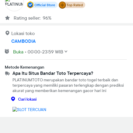
Official Store
Top Rated
Rating seller: 96%
Lokasi toko
CAMBODIA
Buka
•
00:00-23:59 WIB
Metode Kemenangan
Apa Itu Situs Bandar Toto Terpercaya?
PLATINUMTOTO merupakan bandar toto togel terbaik dan
terpercaya yang memiliki pasaran terlengkap dengan prediksi
akurat yang memberikan kemenangan gacor hari ini
Cari lokasi