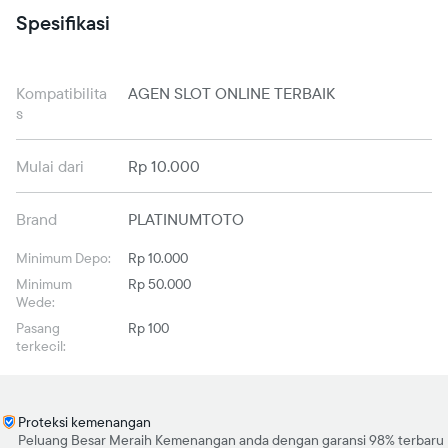
Spesifikasi
Kompatibilita
AGEN SLOT ONLINE TERBAIK
s
Mulai dari
Rp 10.000
Brand
PLATINUMTOTO
Minimum Depo:
Rp 10.000
Minimum
Rp 50.000
Wede:
Pasang
Rp 100
terkecil:
Proteksi kemenangan
Peluang Besar Meraih Kemenangan anda dengan garansi 98% terbaru