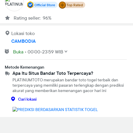
Official Store
Top Rated
Rating seller: 96%
Lokasi toko
CAMBODIA
Buka
•
00:00-23:59 WIB
Metode Kemenangan
Apa Itu Situs Bandar Toto Terpercaya?
PLATINUMTOTO merupakan bandar toto togel terbaik dan
terpercaya yang memiliki pasaran terlengkap dengan prediksi
akurat yang memberikan kemenangan gacor hari ini
Cari lokasi