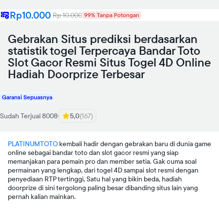
Rp10.000
Rp 10.000
99% Tanpa Potongan
Gebrakan Situs prediksi berdasarkan
statistik togel Terpercaya Bandar Toto
Slot Gacor Resmi Situs Togel 4D Online
Hadiah Doorprize Terbesar
Garansi Sepuasnya
Sudah Terjual 8008
5,0
(167)
PLATINUMTOTO
kembali hadir dengan gebrakan baru di dunia game
online sebagai bandar toto dan slot gacor resmi yang siap
memanjakan para pemain pro dan member setia. Gak cuma soal
permainan yang lengkap, dari togel 4D sampai slot resmi dengan
penyediaan RTP tertinggi, Satu hal yang bikin beda, hadiah
doorprize di sini tergolong paling besar dibanding situs lain yang
pernah kalian mainkan.