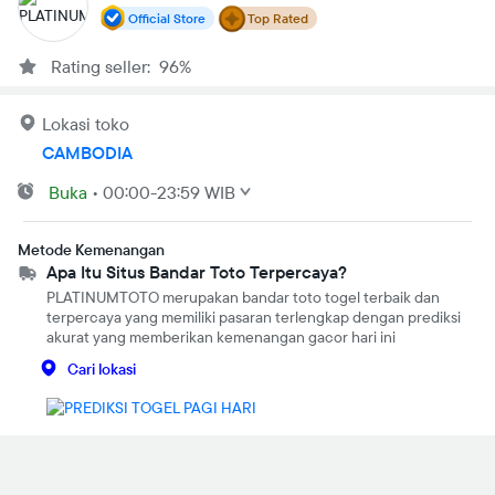
Official Store
Top Rated
Rating seller: 96%
Lokasi toko
CAMBODIA
Buka
•
00:00-23:59 WIB
Metode Kemenangan
Apa Itu Situs Bandar Toto Terpercaya?
PLATINUMTOTO merupakan bandar toto togel terbaik dan
terpercaya yang memiliki pasaran terlengkap dengan prediksi
akurat yang memberikan kemenangan gacor hari ini
Cari lokasi