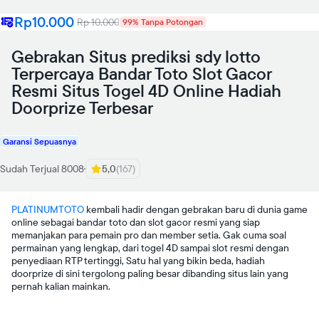
Rp10.000
Rp 10.000
99% Tanpa Potongan
Gebrakan Situs prediksi sdy lotto
Terpercaya Bandar Toto Slot Gacor
Resmi Situs Togel 4D Online Hadiah
Doorprize Terbesar
Garansi Sepuasnya
Sudah Terjual 8008
5,0
(167)
PLATINUMTOTO
kembali hadir dengan gebrakan baru di dunia game
online sebagai bandar toto dan slot gacor resmi yang siap
memanjakan para pemain pro dan member setia. Gak cuma soal
permainan yang lengkap, dari togel 4D sampai slot resmi dengan
penyediaan RTP tertinggi, Satu hal yang bikin beda, hadiah
doorprize di sini tergolong paling besar dibanding situs lain yang
pernah kalian mainkan.