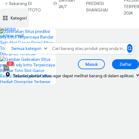
Bantuan
PREDIK
Sekarang Di
PREDIKSI
24/7
TERPE
PLATINUMTOTO
SHANGHAI
2024
Deskripsi
Deskripsi
Ulasan
Ulasan
Diskusi
Diskusi
Rekomendasi
Rekomendasi
Kategori
Semua kategori
0
Masuk
Daftar
Telusuri alamat situs
agar dapat melihat barang di dalam aplikasi.