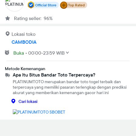
Official Store
Top Rated
Rating seller: 96%
Lokasi toko
CAMBODIA
Buka
•
00:00-23:59 WIB
Metode Kemenangan
Apa Itu Situs Bandar Toto Terpercaya?
PLATINUMTOTO merupakan bandar toto togel terbaik dan
terpercaya yang memiliki pasaran terlengkap dengan prediksi
akurat yang memberikan kemenangan gacor hari ini
Cari lokasi