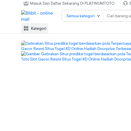
Masuk Dan Daftar Sekarang Di PLATINUMTOTO
Semua kategori
Kategori