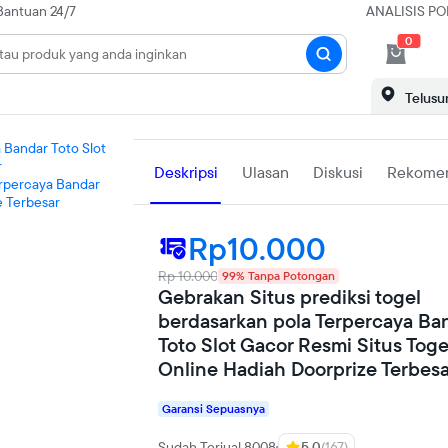
Bantuan 24/7
ANALISIS P
0
Telusur
Deskripsi
Ulasan
Diskusi
Rekomen
Rp10.000
Rp 10.000
99% Tanpa Potongan
Gebrakan Situs prediksi togel
berdasarkan pola Terpercaya Ba
Toto Slot Gacor Resmi Situs Toge
Online Hadiah Doorprize Terbesa
Garansi Sepuasnya
Sudah Terjual 8008
5,0
(167)