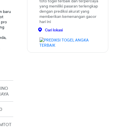
toto togel terbaik dan terpercaya
yang memiliki pasaran terlengkap
dengan prediksi akurat yang
n baru
memberikan kemenangan gacor
ot
hari ini
 pro
ang
Cari lokasi
eda,
.
SINO
CAYA
0
UMTOT