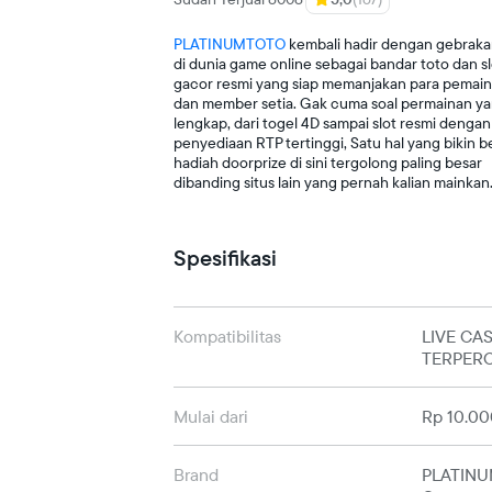
PLATINUMTOTO
kembali hadir dengan gebraka
di dunia game online sebagai bandar toto dan sl
gacor resmi yang siap memanjakan para pemain
dan member setia. Gak cuma soal permainan y
lengkap, dari togel 4D sampai slot resmi dengan
penyediaan RTP tertinggi, Satu hal yang bikin b
hadiah doorprize di sini tergolong paling besar
dibanding situs lain yang pernah kalian mainkan
Spesifikasi
Kompatibilitas
LIVE CA
TERPER
Mulai dari
Rp 10.00
Brand
PLATIN