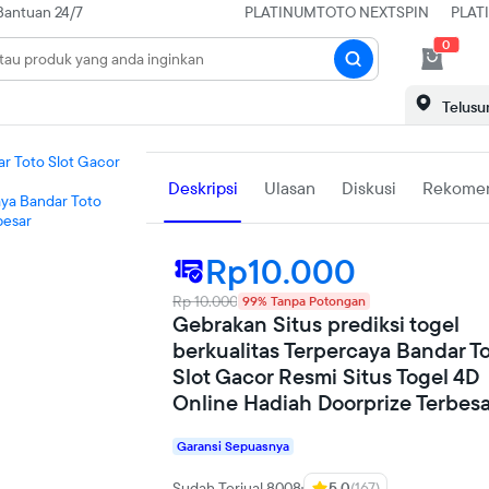
Bantuan 24/7
PLATINUMTOTO NEXTSPIN
PLAT
0
Telusur
Deskripsi
Ulasan
Diskusi
Rekomen
Rp10.000
Rp 10.000
99% Tanpa Potongan
Gebrakan Situs prediksi togel
berkualitas Terpercaya Bandar T
Slot Gacor Resmi Situs Togel 4D
Online Hadiah Doorprize Terbesa
Garansi Sepuasnya
Sudah Terjual 8008
5,0
(167)