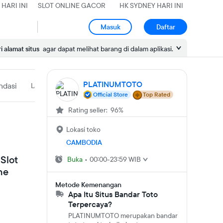
HARI INI
SLOT ONLINE GACOR
HK SYDNEY HARI INI
Masuk
Daftar
i alamat situs
agar dapat melihat barang di dalam aplikasi.
PLATINUMTOTO
dasi
Laporkan produk
Official Store
Top Rated
Rating seller: 96%
Lokasi toko
CAMBODIA
Slot
Buka
•
00:00-23:59 WIB
ne
Metode Kemenangan
Apa Itu Situs Bandar Toto
Terpercaya?
PLATINUMTOTO merupakan bandar