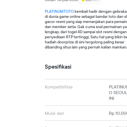
PLATINUMTOTO
kembali hadir dengan gebraka
di dunia game online sebagai bandar toto dan sl
gacor resmi yang siap memanjakan para pemain
dan member setia. Gak cuma soal permainan y
lengkap, dari togel 4D sampai slot resmi dengan
penyediaan RTP tertinggi, Satu hal yang bikin b
hadiah doorprize di sini tergolong paling besar
dibanding situs lain yang pernah kalian mainkan
Spesifikasi
Kompatibilitas
PLATIN
O SEOUL
INI
Mulai dari
Rp 10.00