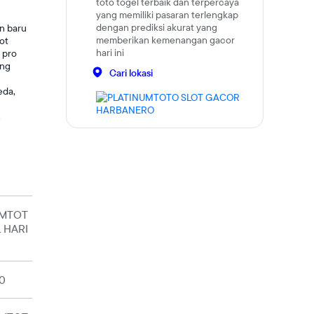
toto togel terbaik dan terpercaya
yang memiliki pasaran terlengkap
dengan prediksi akurat yang
n baru
memberikan kemenangan gacor
ot
hari ini
 pro
ang
Cari lokasi
eda,
.
UMTOT
 HARI
0