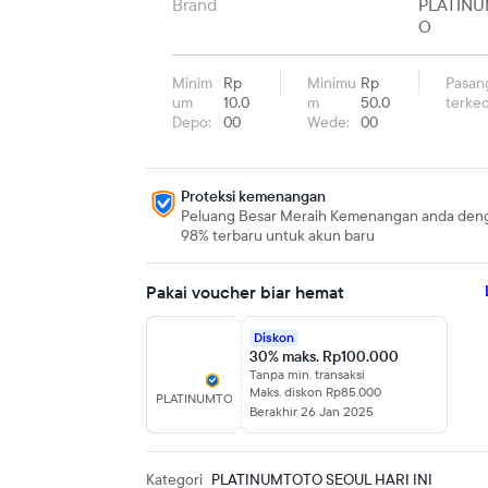
Brand
PLATIN
O
Minim
Rp
Minimu
Rp
Pasan
um
10.0
m
50.0
terkec
Depo:
00
Wede:
00
Proteksi kemenangan
Peluang Besar Meraih Kemenangan anda deng
98% terbaru untuk akun baru
Pakai voucher biar hemat
Diskon
30% maks. Rp100.000
Tanpa min. transaksi
Maks. diskon Rp85.000
PLATINUMTOTO
Berakhir 26 Jan 2025
Kategori
PLATINUMTOTO SEOUL HARI INI