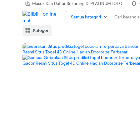
Masuk Dan Daftar Sekarang Di PLATINUMTOTO
Semua kategori
Kategori