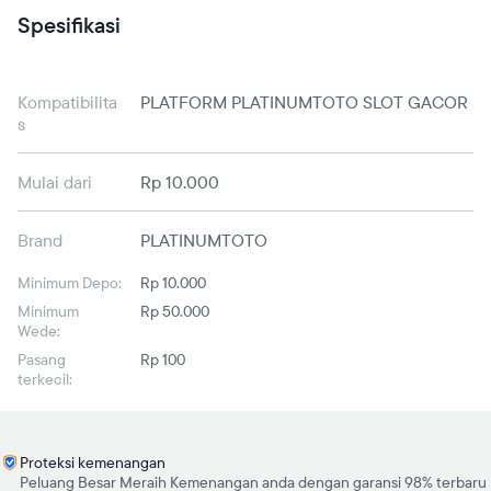
Spesifikasi
Kompatibilita
PLATFORM PLATINUMTOTO SLOT GACOR
s
Mulai dari
Rp 10.000
Brand
PLATINUMTOTO
Minimum Depo:
Rp 10.000
Minimum
Rp 50.000
Wede:
Pasang
Rp 100
terkecil:
Proteksi kemenangan
Peluang Besar Meraih Kemenangan anda dengan garansi 98% terbaru