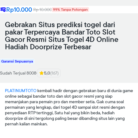
Rp10.000
Rp 10.000
99% Tanpa Potongan
Gebrakan Situs prediksi togel dari
pakar Terpercaya Bandar Toto Slot
Gacor Resmi Situs Togel 4D Online
Hadiah Doorprize Terbesar
Garansi Sepuasnya
Sudah Terjual 8008
5,0
(167)
PLATINUMTOTO
kembali hadir dengan gebrakan baru di dunia game
online sebagai bandar toto dan slot gacor resmi yang siap
memanjakan para pemain pro dan member setia. Gak cuma soal
permainan yang lengkap, dari togel 4D sampai slot resmi dengan
penyediaan RTP tertinggi, Satu hal yang bikin beda, hadiah
doorprize di sini tergolong paling besar dibanding situs lain yang
pernah kalian mainkan.