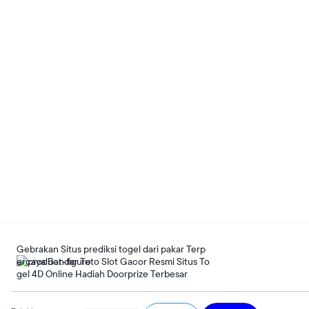
Gebrakan Situs prediksi togel dari pakar Terp
ercaya Bandar Toto Slot Gacor Resmi Situs To
gel 4D Online Hadiah Doorprize Terbesar