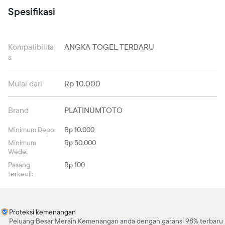
Spesifikasi
Kompatibilita
ANGKA TOGEL TERBARU
s
Mulai dari
Rp 10.000
Brand
PLATINUMTOTO
Minimum Depo:
Rp 10.000
Minimum
Rp 50.000
Wede:
Pasang
Rp 100
terkecil:
Proteksi kemenangan
Peluang Besar Meraih Kemenangan anda dengan garansi 98% terbaru