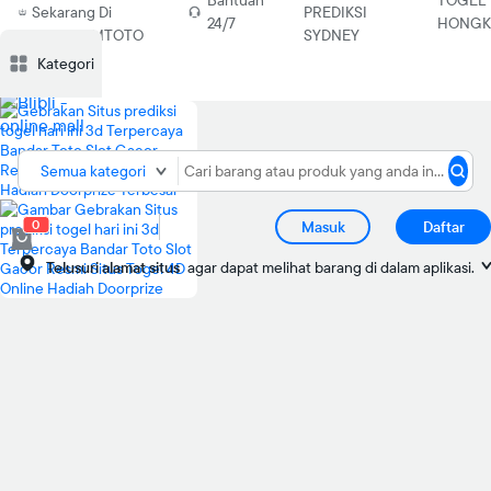
Bantuan
TOGEL
Sekarang Di
PREDIKSI
24/7
HONG
PLATINUMTOTO
SYDNEY
Deskripsi
Deskripsi
Ulasan
Ulasan
Diskusi
Diskusi
Rekomendasi
Rekomendasi
Kategori
Semua kategori
0
Masuk
Daftar
Telusuri alamat situs
agar dapat melihat barang di dalam aplikasi.