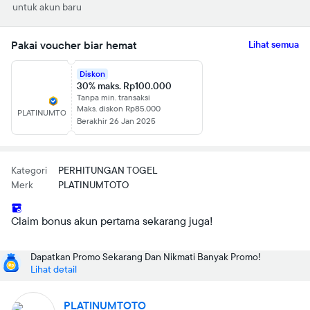
untuk akun baru
Pakai voucher biar hemat
Lihat semua
Diskon
30% maks. Rp100.000
Tanpa min. transaksi
Maks. diskon Rp85.000
PLATINUMTOTO
Berakhir 26 Jan 2025
Kategori
PERHITUNGAN TOGEL
Merk
PLATINUMTOTO
Claim bonus akun pertama sekarang juga!
Dapatkan Promo Sekarang Dan Nikmati Banyak Promo!
Lihat detail
PLATINUMTOTO