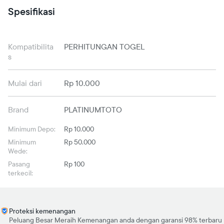
Spesifikasi
Kompatibilita
PERHITUNGAN TOGEL
s
Mulai dari
Rp 10.000
Brand
PLATINUMTOTO
Minimum Depo:
Rp 10.000
Minimum
Rp 50.000
Wede:
Pasang
Rp 100
terkecil:
Proteksi kemenangan
Peluang Besar Meraih Kemenangan anda dengan garansi 98% terbaru