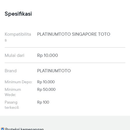
Spesifikasi
Kompatibilita
PLATINUMTOTO SINGAPORE TOTO
s
Mulai dari
Rp 10.000
Brand
PLATINUMTOTO
Minimum Depo:
Rp 10.000
Minimum
Rp 50.000
Wede:
Pasang
Rp 100
terkecil:
Proteksi kemenangan