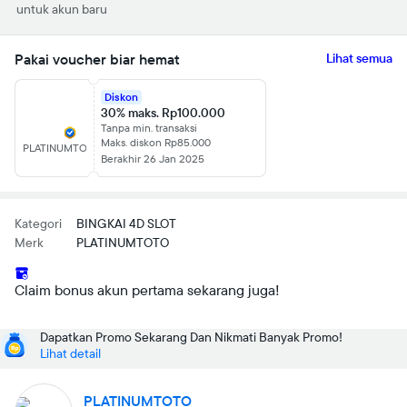
untuk akun baru
Pakai voucher biar hemat
Lihat semua
Diskon
30% maks. Rp100.000
Tanpa min. transaksi
Maks. diskon Rp85.000
PLATINUMTOTO
Berakhir 26 Jan 2025
Kategori
BINGKAI 4D SLOT
Merk
PLATINUMTOTO
Claim bonus akun pertama sekarang juga!
Dapatkan Promo Sekarang Dan Nikmati Banyak Promo!
Lihat detail
PLATINUMTOTO