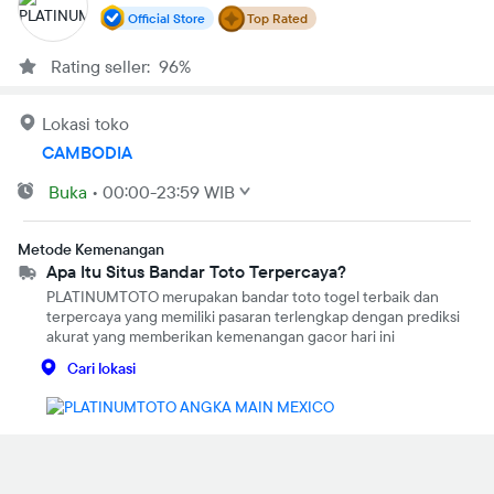
Official Store
Top Rated
Rating seller: 96%
Lokasi toko
CAMBODIA
Buka
•
00:00-23:59 WIB
Metode Kemenangan
Apa Itu Situs Bandar Toto Terpercaya?
PLATINUMTOTO merupakan bandar toto togel terbaik dan
terpercaya yang memiliki pasaran terlengkap dengan prediksi
akurat yang memberikan kemenangan gacor hari ini
Cari lokasi