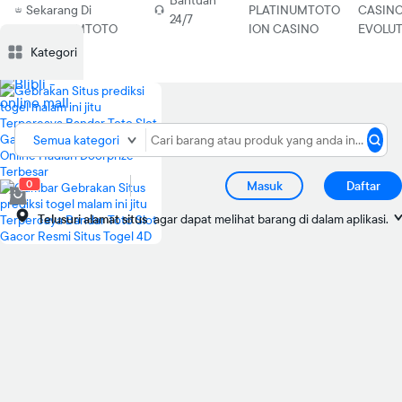
Bantuan
Sekarang Di
PLATINUMTOTO
CASIN
24/7
PLATINUMTOTO
ION CASINO
EVOLU
Deskripsi
Deskripsi
Ulasan
Ulasan
Diskusi
Diskusi
Rekomendasi
Rekomendasi
Kategori
Semua kategori
0
Masuk
Daftar
Telusuri alamat situs
agar dapat melihat barang di dalam aplikasi.