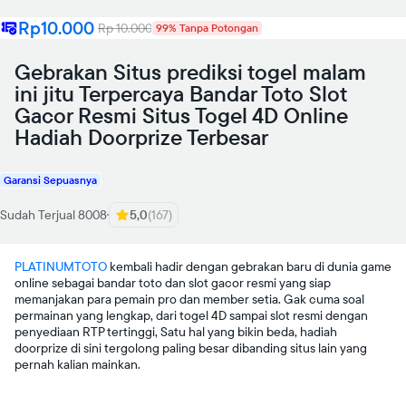
Rp10.000
Rp 10.000
99% Tanpa Potongan
Gebrakan Situs prediksi togel malam
ini jitu Terpercaya Bandar Toto Slot
Gacor Resmi Situs Togel 4D Online
Hadiah Doorprize Terbesar
Garansi Sepuasnya
Sudah Terjual 8008
5,0
(167)
PLATINUMTOTO
kembali hadir dengan gebrakan baru di dunia game
online sebagai bandar toto dan slot gacor resmi yang siap
memanjakan para pemain pro dan member setia. Gak cuma soal
permainan yang lengkap, dari togel 4D sampai slot resmi dengan
penyediaan RTP tertinggi, Satu hal yang bikin beda, hadiah
doorprize di sini tergolong paling besar dibanding situs lain yang
pernah kalian mainkan.