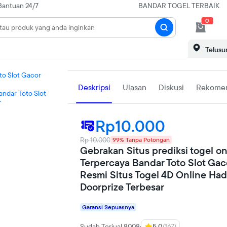
Bantuan 24/7
BANDAR TOGEL TERBAIK
0
Telusur
Deskripsi
Ulasan
Diskusi
Rekomen
Rp10.000
Rp 10.000
99% Tanpa Potongan
Gebrakan Situs prediksi togel on
Terpercaya Bandar Toto Slot Gac
Resmi Situs Togel 4D Online Had
Doorprize Terbesar
Garansi Sepuasnya
Sudah Terjual 8008
5,0
(167)