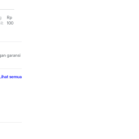
g
Rp
il:
100
an garansi
Lihat semua