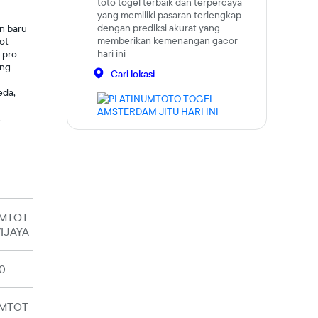
toto togel terbaik dan terpercaya
yang memiliki pasaran terlengkap
dengan prediksi akurat yang
n baru
memberikan kemenangan gacor
ot
hari ini
 pro
ang
Cari lokasi
eda,
.
UMTOT
IJAYA
0
UMTOT