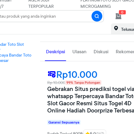
antuan
AGEN JUDI
PLATINUMTOTO SLOT GAC
/7
TERPOPULAR
MICROGAMING
0
Telusur
Deskripsi
Ulasan
Diskusi
Rekomen
Rp10.000
Rp 10.000
99% Tanpa Potongan
Gebrakan Situs prediksi togel vi
whatsapp Terpercaya Bandar Tot
Slot Gacor Resmi Situs Togel 4D
Online Hadiah Doorprize Terbesa
Garansi Sepuasnya
Sudah Terjual 8008
5,0
(167)