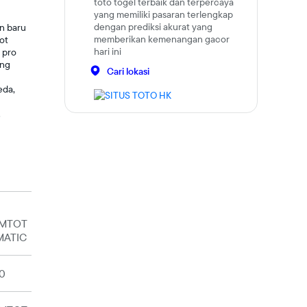
toto togel terbaik dan terpercaya
yang memiliki pasaran terlengkap
dengan prediksi akurat yang
n baru
memberikan kemenangan gacor
ot
hari ini
 pro
ang
Cari lokasi
eda,
.
UMTOT
MATIC
0