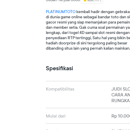
PLATINUMTOTO
kembali hadir dengan gebraka
di dunia game online sebagai bandar toto dan sl
gacor resmi yang siap memanjakan para pemain
dan member setia. Gak cuma soal permainan y
lengkap, dari togel 4D sampai slot resmi dengan
penyediaan RTP tertinggi, Satu hal yang bikin b
hadiah doorprize di sini tergolong paling besar
dibanding situs lain yang pernah kalian mainkan
Spesifikasi
Kompatibilitas
JUDI SL
CARA AN
RUNGKA
Mulai dari
Rp 10.00