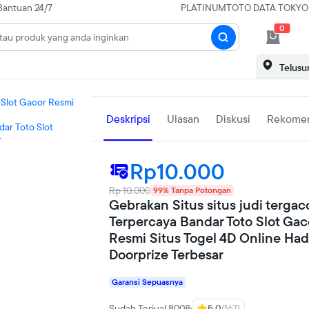
Bantuan 24/7
PLATINUMTOTO DATA TOKYO
0
Telusur
Deskripsi
Ulasan
Diskusi
Rekomen
Rp10.000
Rp 10.000
99% Tanpa Potongan
Gebrakan Situs situs judi tergac
Terpercaya Bandar Toto Slot Gac
Resmi Situs Togel 4D Online Had
Doorprize Terbesar
Garansi Sepuasnya
Sudah Terjual 8008
5,0
(167)