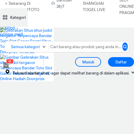
Bantuan
SLOT
Sekarang Di
SHANGHAI
24/7
ONLINE
PLATINUMTOTO
TOGEL LIVE
PRAGM
Deskripsi
Deskripsi
Ulasan
Ulasan
Diskusi
Diskusi
Rekomendasi
Rekomendasi
Kategori
Semua kategori
0
Masuk
Daftar
Telusuri alamat situs
agar dapat melihat barang di dalam aplikasi.