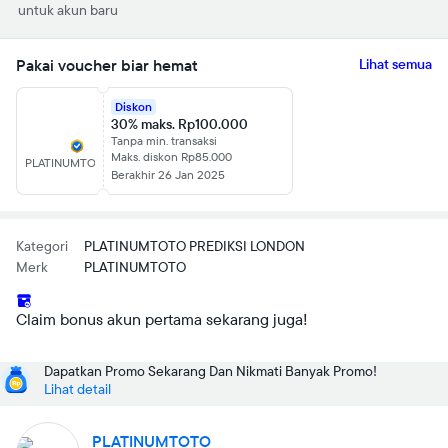
untuk akun baru
Pakai voucher biar hemat
Lihat semua
Diskon
30% maks. Rp100.000
Tanpa min. transaksi
Maks. diskon Rp85.000
PLATINUMTOTO
Berakhir 26 Jan 2025
Kategori
PLATINUMTOTO PREDIKSI LONDON
Merk
PLATINUMTOTO
Claim bonus akun pertama sekarang juga!
Dapatkan Promo Sekarang Dan Nikmati Banyak Promo!
Lihat detail
PLATINUMTOTO