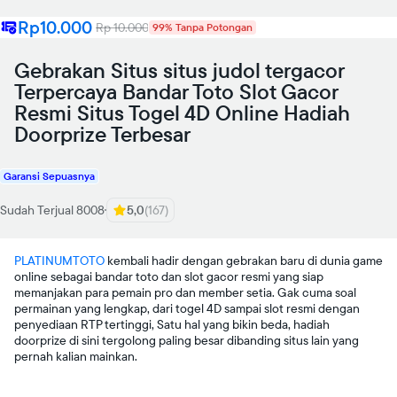
Rp10.000
Rp 10.000
99% Tanpa Potongan
Gebrakan Situs situs judol tergacor
Terpercaya Bandar Toto Slot Gacor
Resmi Situs Togel 4D Online Hadiah
Doorprize Terbesar
Garansi Sepuasnya
Sudah Terjual 8008
5,0
(167)
PLATINUMTOTO
kembali hadir dengan gebrakan baru di dunia game
online sebagai bandar toto dan slot gacor resmi yang siap
memanjakan para pemain pro dan member setia. Gak cuma soal
permainan yang lengkap, dari togel 4D sampai slot resmi dengan
penyediaan RTP tertinggi, Satu hal yang bikin beda, hadiah
doorprize di sini tergolong paling besar dibanding situs lain yang
pernah kalian mainkan.