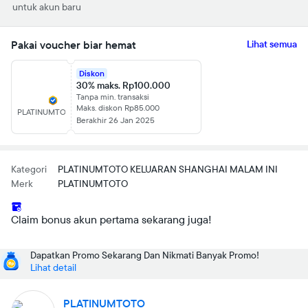
untuk akun baru
Pakai voucher biar hemat
Lihat semua
Diskon
30% maks. Rp100.000
Tanpa min. transaksi
Maks. diskon Rp85.000
PLATINUMTOTO
Berakhir 26 Jan 2025
Kategori
PLATINUMTOTO KELUARAN SHANGHAI MALAM INI
Merk
PLATINUMTOTO
Claim bonus akun pertama sekarang juga!
Dapatkan Promo Sekarang Dan Nikmati Banyak Promo!
Lihat detail
PLATINUMTOTO