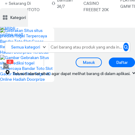
Bantuan
PLATI
Sekarang Di
CASINO
24/7
GMW T
PLATINUMTOTO
FREEBET 20K
Deskripsi
Deskripsi
Ulasan
Ulasan
Diskusi
Diskusi
Rekomendasi
Rekomendasi
Kategori
Semua kategori
0
Masuk
Daftar
Telusuri alamat situs
agar dapat melihat barang di dalam aplikasi.