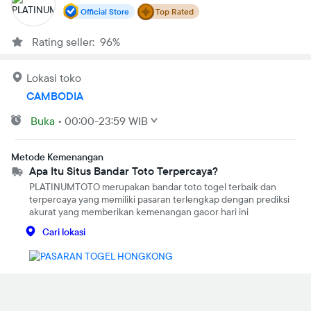
Official Store
Top Rated
Rating seller: 96%
Lokasi toko
CAMBODIA
Buka
•
00:00-23:59 WIB
Metode Kemenangan
Apa Itu Situs Bandar Toto Terpercaya?
PLATINUMTOTO merupakan bandar toto togel terbaik dan
terpercaya yang memiliki pasaran terlengkap dengan prediksi
akurat yang memberikan kemenangan gacor hari ini
Cari lokasi