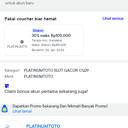
untuk akun baru
Pakai voucher biar hemat
Lihat semua
Diskon
30% maks. Rp100.000
Tanpa min. transaksi
Maks. diskon Rp85.000
PLATINUMTOTO
Berakhir 26 Jan 2025
Kategori
PLATINUMTOTO SLOT GACOR CQ29
Merk
PLATINUMTOTO
Claim bonus akun pertama sekarang juga!
Dapatkan Promo Sekarang Dan Nikmati Banyak Promo!
Lihat detail
PLATINUMTOTO