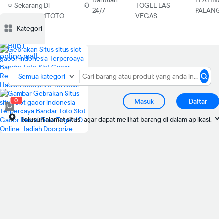
Bantuan
PLATI
Sekarang Di
TOGEL LAS
24/7
PALAN
PLATINUMTOTO
VEGAS
Deskripsi
Deskripsi
Ulasan
Ulasan
Diskusi
Diskusi
Rekomendasi
Rekomendasi
Kategori
Semua kategori
0
Masuk
Daftar
Telusuri alamat situs
agar dapat melihat barang di dalam aplikasi.