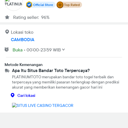
Official Store
Top Rated
Rating seller: 96%
Lokasi toko
CAMBODIA
Buka
•
00:00-23:59 WIB
Metode Kemenangan
Apa Itu Situs Bandar Toto Terpercaya?
PLATINUMTOTO merupakan bandar toto togel terbaik dan
terpercaya yang memiliki pasaran terlengkap dengan prediksi
akurat yang memberikan kemenangan gacor hari ini
Cari lokasi