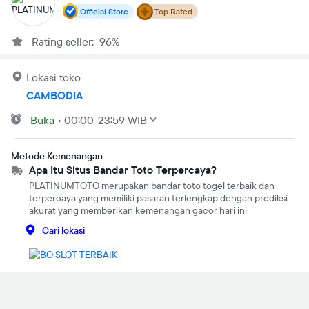
Official Store
Top Rated
Rating seller: 96%
Lokasi toko
CAMBODIA
Buka
•
00:00-23:59 WIB
Metode Kemenangan
Apa Itu Situs Bandar Toto Terpercaya?
PLATINUMTOTO merupakan bandar toto togel terbaik dan
terpercaya yang memiliki pasaran terlengkap dengan prediksi
akurat yang memberikan kemenangan gacor hari ini
Cari lokasi