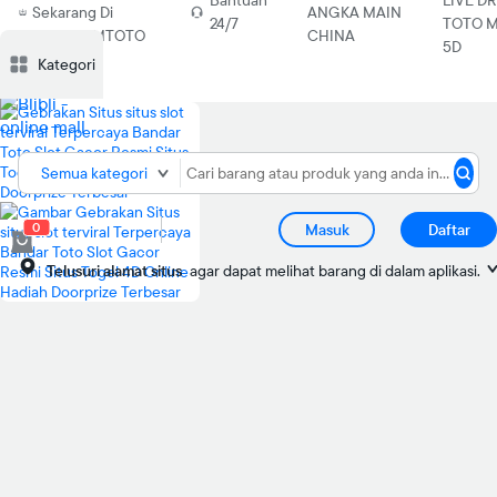
Bantuan
LIVE D
Sekarang Di
ANGKA MAIN
24/7
TOTO 
PLATINUMTOTO
CHINA
5D
Deskripsi
Deskripsi
Ulasan
Ulasan
Diskusi
Diskusi
Rekomendasi
Rekomendasi
Kategori
Semua kategori
0
Masuk
Daftar
Telusuri alamat situs
agar dapat melihat barang di dalam aplikasi.