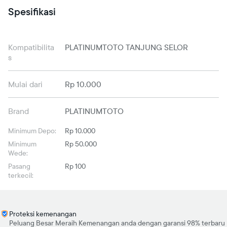
Spesifikasi
Kompatibilita
PLATINUMTOTO TANJUNG SELOR
s
Mulai dari
Rp 10.000
Brand
PLATINUMTOTO
Minimum Depo:
Rp 10.000
Minimum
Rp 50.000
Wede:
Pasang
Rp 100
terkecil:
Proteksi kemenangan
Peluang Besar Meraih Kemenangan anda dengan garansi 98% terbaru