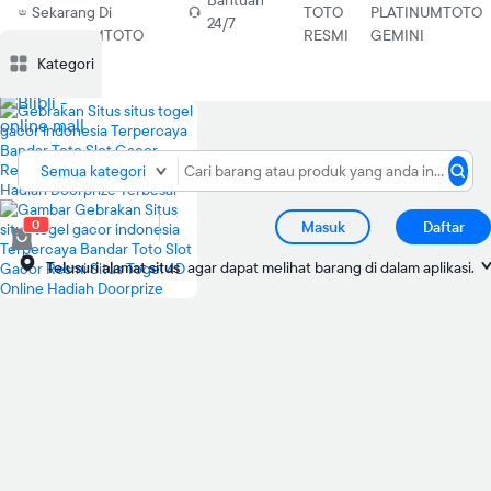
Bantuan
Sekarang Di
TOTO
PLATINUMTOTO
24/7
PLATINUMTOTO
RESMI
GEMINI
Deskripsi
Deskripsi
Ulasan
Ulasan
Diskusi
Diskusi
Rekomendasi
Rekomendasi
Lapork
Lapork
Kategori
Semua kategori
0
Masuk
Daftar
Telusuri alamat situs
agar dapat melihat barang di dalam aplikasi.