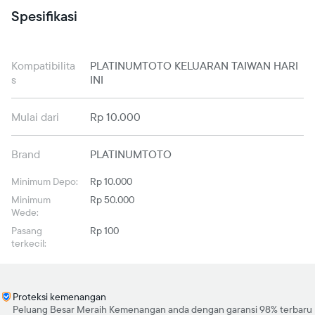
Spesifikasi
Kompatibilita
PLATINUMTOTO KELUARAN TAIWAN HARI
s
INI
Mulai dari
Rp 10.000
Brand
PLATINUMTOTO
Minimum Depo:
Rp 10.000
Minimum
Rp 50.000
Wede:
Pasang
Rp 100
terkecil:
Proteksi kemenangan
Peluang Besar Meraih Kemenangan anda dengan garansi 98% terbaru