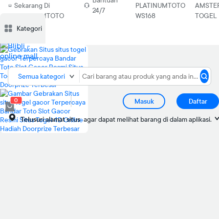
Bantuan
Sekarang Di
PLATINUMTOTO
AMSTE
24/7
PLATINUMTOTO
WS168
TOGEL
Deskripsi
Deskripsi
Ulasan
Ulasan
Diskusi
Diskusi
Rekomendasi
Rekomendasi
Kategori
Semua kategori
0
Masuk
Daftar
Telusuri alamat situs
agar dapat melihat barang di dalam aplikasi.