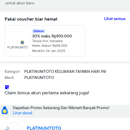
untuk akun baru
Pakai voucher biar hemat
Lihat semua
Diskon
30% maks. Rp100.000
Tanpa min. transaksi
Maks. diskon Rp85.000
PLATINUMTOTO
Berakhir 26 Jan 2025
Kategori
PLATINUMTOTO KELUARAN TAIWAN HARI INI
Merk
PLATINUMTOTO
Claim bonus akun pertama sekarang juga!
Dapatkan Promo Sekarang Dan Nikmati Banyak Promo!
Lihat detail
PLATINUMTOTO