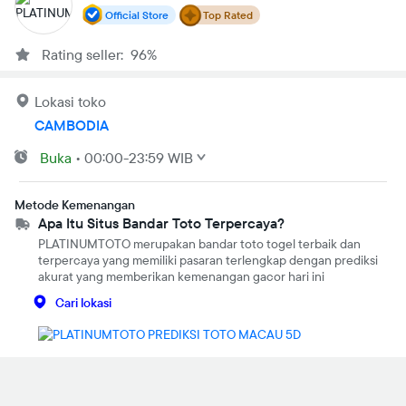
Official Store
Top Rated
Rating seller: 96%
Lokasi toko
CAMBODIA
Buka
•
00:00-23:59 WIB
Metode Kemenangan
Apa Itu Situs Bandar Toto Terpercaya?
PLATINUMTOTO merupakan bandar toto togel terbaik dan
terpercaya yang memiliki pasaran terlengkap dengan prediksi
akurat yang memberikan kemenangan gacor hari ini
Cari lokasi