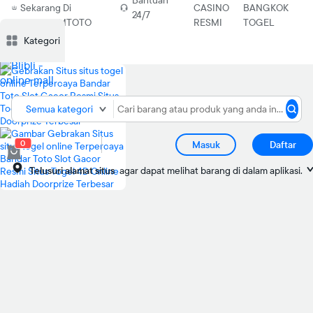
Bantuan
Sekarang Di
CASINO
BANGKOK
24/7
PLATINUMTOTO
RESMI
TOGEL
Deskripsi
Deskripsi
Ulasan
Ulasan
Diskusi
Diskusi
Rekomendasi
Rekomendasi
Kategori
Semua kategori
0
Masuk
Daftar
Telusuri alamat situs
agar dapat melihat barang di dalam aplikasi.