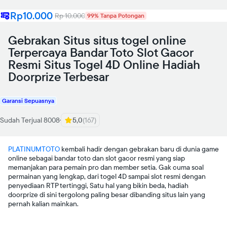
Rp10.000
Rp 10.000
99% Tanpa Potongan
Gebrakan Situs situs togel online
Terpercaya Bandar Toto Slot Gacor
Resmi Situs Togel 4D Online Hadiah
Doorprize Terbesar
Garansi Sepuasnya
Sudah Terjual 8008
5,0
(167)
PLATINUMTOTO
kembali hadir dengan gebrakan baru di dunia game
online sebagai bandar toto dan slot gacor resmi yang siap
memanjakan para pemain pro dan member setia. Gak cuma soal
permainan yang lengkap, dari togel 4D sampai slot resmi dengan
penyediaan RTP tertinggi, Satu hal yang bikin beda, hadiah
doorprize di sini tergolong paling besar dibanding situs lain yang
pernah kalian mainkan.