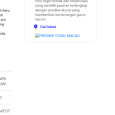
toto togel terbaik dan terpercaya
yang memiliki pasaran terlengkap
dengan prediksi akurat yang
n baru
memberikan kemenangan gacor
ot
hari ini
 pro
ang
Cari lokasi
eda,
.
NPA
GAN
0
UMTOT