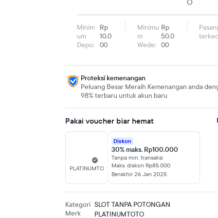
O
Minim
Rp
Minimu
Rp
Pasan
um
10.0
m
50.0
terkec
Depo:
00
Wede:
00
Proteksi kemenangan
Peluang Besar Meraih Kemenangan anda deng
98% terbaru untuk akun baru
Pakai voucher biar hemat
Diskon
30% maks. Rp100.000
Tanpa min. transaksi
Maks. diskon Rp85.000
PLATINUMTOTO
Berakhir 26 Jan 2025
Kategori
SLOT TANPA POTONGAN
Merk
PLATINUMTOTO