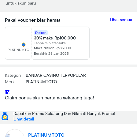
untuk akun baru
Pakai voucher biar hemat
Lihat semua
Diskon
30% maks. Rp100.000
Tanpa min. transaksi
Maks. diskon Rp85.000
PLATINUMTOTO
Berakhir 26 Jan 2025
Kategori
BANDAR CASINO TERPOPULAR
Merk
PLATINUMTOTO
Claim bonus akun pertama sekarang juga!
Dapatkan Promo Sekarang Dan Nikmati Banyak Promo!
Lihat detail
PLATINUMTOTO