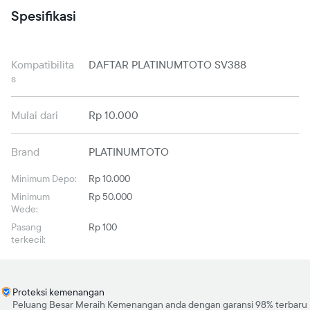
Spesifikasi
Kompatibilita
DAFTAR PLATINUMTOTO SV388
s
Mulai dari
Rp 10.000
Brand
PLATINUMTOTO
Minimum Depo:
Rp 10.000
Minimum
Rp 50.000
Wede:
Pasang
Rp 100
terkecil:
Proteksi kemenangan
Peluang Besar Meraih Kemenangan anda dengan garansi 98% terbaru