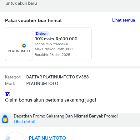
untuk akun baru
Pakai voucher biar hemat
Lihat semua
Diskon
30% maks. Rp100.000
Tanpa min. transaksi
Maks. diskon Rp85.000
PLATINUMTOTO
Berakhir 26 Jan 2025
Kategori
DAFTAR PLATINUMTOTO SV388
Merk
PLATINUMTOTO
Claim bonus akun pertama sekarang juga!
Dapatkan Promo Sekarang Dan Nikmati Banyak Promo!
Lihat detail
PLATINUMTOTO