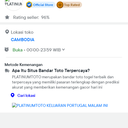
Official Store
Top Rated
Rating seller: 96%
Lokasi toko
CAMBODIA
Buka
•
00:00-23:59 WIB
Metode Kemenangan
Apa Itu Situs Bandar Toto Terpercaya?
PLATINUMTOTO merupakan bandar toto togel terbaik dan
terpercaya yang memiliki pasaran terlengkap dengan prediksi
akurat yang memberikan kemenangan gacor hari ini
Cari lokasi