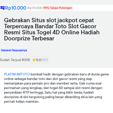
Rp10.000
Rp 10.000
99% Tanpa Potongan
Gebrakan Situs slot jackpot cepat
Terpercaya Bandar Toto Slot Gacor
Resmi Situs Togel 4D Online Hadiah
Doorprize Terbesar
Garansi Sepuasnya
Sudah Terjual 8008
5,0
(167)
PLATINUMTOTO
kembali hadir dengan gebrakan baru di dunia game
online sebagai bandar toto dan slot gacor resmi yang siap
memanjakan para pemain pro dan member setia. Gak cuma soal
permainan yang lengkap, dari togel 4D sampai slot resmi dengan
penyediaan RTP tertinggi, Satu hal yang bikin beda, hadiah
doorprize di sini tergolong paling besar dibanding situs lain yang
pernah kalian mainkan.