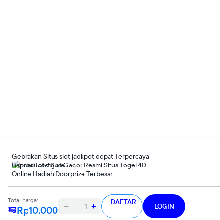
Gebrakan Situs slot jackpot cepat Terpercaya
Bandar Toto Slot Gacor Resmi Situs Togel 4D
Online Hadiah Doorprize Terbesar
Total harga:
DAFTAR
1
LOGIN
Rp10.0
Rp10.000
00