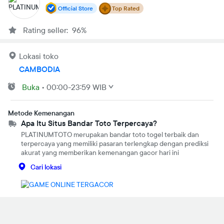
Official Store
Top Rated
Rating seller: 96%
Lokasi toko
CAMBODIA
Buka
•
00:00-23:59 WIB
Metode Kemenangan
Apa Itu Situs Bandar Toto Terpercaya?
PLATINUMTOTO merupakan bandar toto togel terbaik dan
terpercaya yang memiliki pasaran terlengkap dengan prediksi
akurat yang memberikan kemenangan gacor hari ini
Cari lokasi