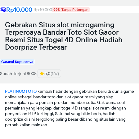
Rp10.000
Rp 10.000
99% Tanpa Potongan
Gebrakan Situs slot microgaming
Terpercaya Bandar Toto Slot Gacor
Resmi Situs Togel 4D Online Hadiah
Doorprize Terbesar
Garansi Sepuasnya
Sudah Terjual 8008
5,0
(167)
PLATINUMTOTO
kembali hadir dengan gebrakan baru di dunia game
online sebagai bandar toto dan slot gacor resmi yang siap
memanjakan para pemain pro dan member setia. Gak cuma soal
permainan yang lengkap, dari togel 4D sampai slot resmi dengan
penyediaan RTP tertinggi, Satu hal yang bikin beda, hadiah
doorprize di sini tergolong paling besar dibanding situs lain yang
pernah kalian mainkan.