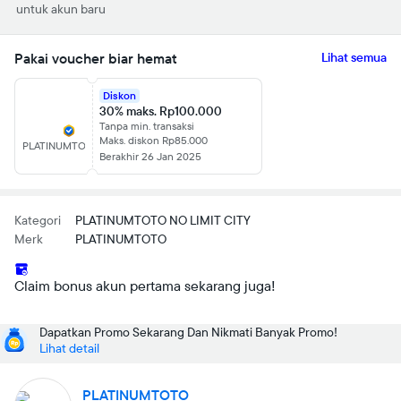
untuk akun baru
Pakai voucher biar hemat
Lihat semua
Diskon
30% maks. Rp100.000
Tanpa min. transaksi
Maks. diskon Rp85.000
PLATINUMTOTO
Berakhir 26 Jan 2025
Kategori
PLATINUMTOTO NO LIMIT CITY
Merk
PLATINUMTOTO
Claim bonus akun pertama sekarang juga!
Dapatkan Promo Sekarang Dan Nikmati Banyak Promo!
Lihat detail
PLATINUMTOTO