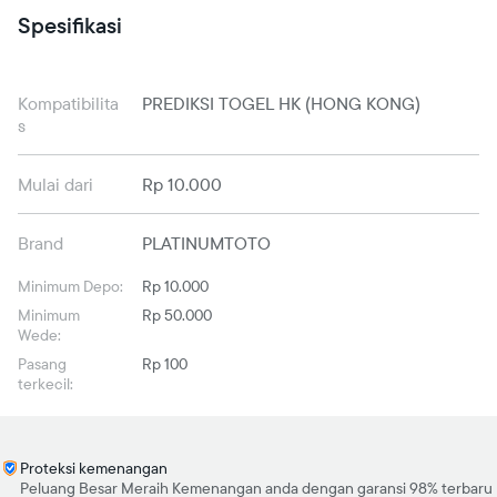
Spesifikasi
Kompatibilita
PREDIKSI TOGEL HK (HONG KONG)
s
Mulai dari
Rp 10.000
Brand
PLATINUMTOTO
Minimum Depo:
Rp 10.000
Minimum
Rp 50.000
Wede:
Pasang
Rp 100
terkecil:
Proteksi kemenangan
Peluang Besar Meraih Kemenangan anda dengan garansi 98% terbaru