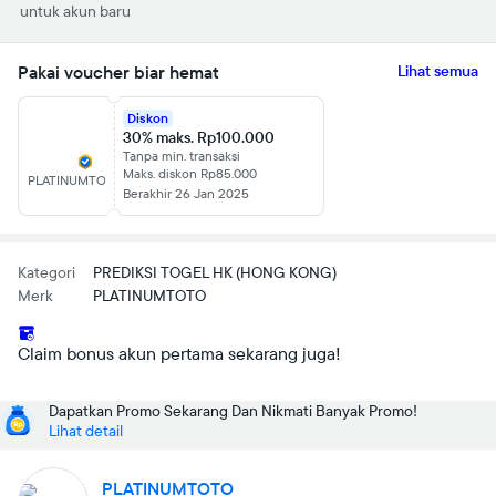
untuk akun baru
Pakai voucher biar hemat
Lihat semua
Diskon
30% maks. Rp100.000
Tanpa min. transaksi
Maks. diskon Rp85.000
PLATINUMTOTO
Berakhir 26 Jan 2025
Kategori
PREDIKSI TOGEL HK (HONG KONG)
Merk
PLATINUMTOTO
Claim bonus akun pertama sekarang juga!
Dapatkan Promo Sekarang Dan Nikmati Banyak Promo!
Lihat detail
PLATINUMTOTO