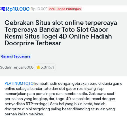
Rp10.000
Rp 10.000
99% Tanpa Potongan
Gebrakan Situs slot online terpercaya
Terpercaya Bandar Toto Slot Gacor
Resmi Situs Togel 4D Online Hadiah
Doorprize Terbesar
Garansi Sepuasnya
Sudah Terjual 8008
5,0
(167)
PLATINUMTOTO
kembali hadir dengan gebrakan baru di dunia game
online sebagai bandar toto dan slot gacor resmi yang siap
memanjakan para pemain pro dan member setia. Gak cuma soal
permainan yang lengkap, dari togel 4D sampai slot resmi dengan
penyediaan RTP tertinggi, Satu hal yang bikin beda, hadiah
doorprize di sini tergolong paling besar dibanding situs lain yang
pernah kalian mainkan.