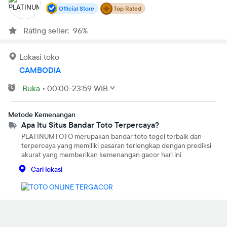
Official Store
Top Rated
Rating seller: 96%
Lokasi toko
CAMBODIA
Buka
•
00:00-23:59 WIB
Metode Kemenangan
Apa Itu Situs Bandar Toto Terpercaya?
PLATINUMTOTO merupakan bandar toto togel terbaik dan
terpercaya yang memiliki pasaran terlengkap dengan prediksi
akurat yang memberikan kemenangan gacor hari ini
Cari lokasi