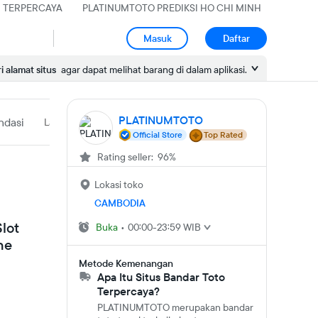
 TERPERCAYA
PLATINUMTOTO PREDIKSI HO CHI MINH
Masuk
Daftar
i alamat situs
agar dapat melihat barang di dalam aplikasi.
PLATINUMTOTO
dasi
Laporkan produk
Official Store
Top Rated
Rating seller: 96%
Lokasi toko
CAMBODIA
lot
Buka
•
00:00-23:59 WIB
ne
Metode Kemenangan
Apa Itu Situs Bandar Toto
Terpercaya?
PLATINUMTOTO merupakan bandar