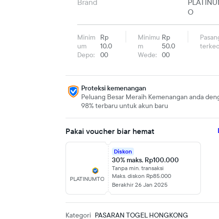
Brand
PLATIN
O
Minim
Rp
Minimu
Rp
Pasan
um
10.0
m
50.0
terkec
Depo:
00
Wede:
00
Proteksi kemenangan
Peluang Besar Meraih Kemenangan anda deng
98% terbaru untuk akun baru
Pakai voucher biar hemat
Diskon
30% maks. Rp100.000
Tanpa min. transaksi
Maks. diskon Rp85.000
PLATINUMTOTO
Berakhir 26 Jan 2025
Kategori
PASARAN TOGEL HONGKONG