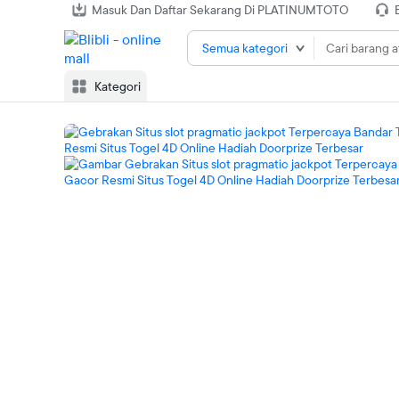
Masuk Dan Daftar Sekarang Di PLATINUMTOTO
Semua kategori
Kategori