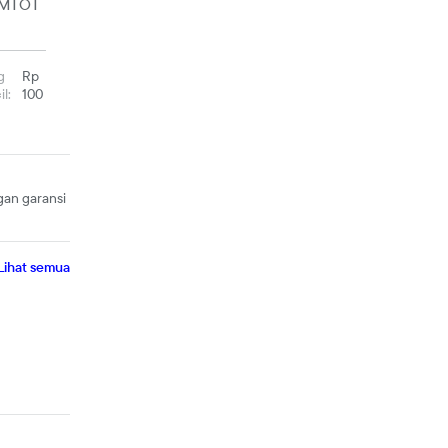
UMTOT
g
Rp
il:
100
an garansi
Lihat semua