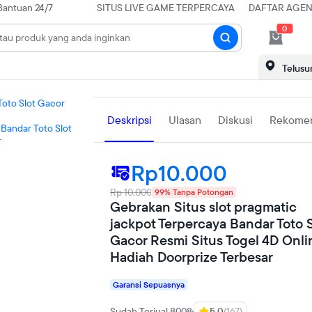
Bantuan 24/7
SITUS LIVE GAME TERPERCAYA
DAFTAR AGEN
0
Telusur
Deskripsi
Ulasan
Diskusi
Rekomen
Rp10.000
Rp 10.000
99% Tanpa Potongan
Gebrakan Situs slot pragmatic
jackpot Terpercaya Bandar Toto S
Gacor Resmi Situs Togel 4D Onli
Hadiah Doorprize Terbesar
Garansi Sepuasnya
Sudah Terjual 8008
5,0
(167)