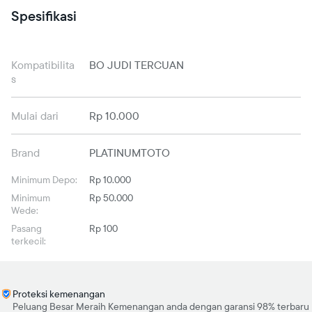
Spesifikasi
Kompatibilita
BO JUDI TERCUAN
s
Mulai dari
Rp 10.000
Brand
PLATINUMTOTO
Minimum Depo:
Rp 10.000
Minimum
Rp 50.000
Wede:
Pasang
Rp 100
terkecil:
Proteksi kemenangan
Peluang Besar Meraih Kemenangan anda dengan garansi 98% terbaru