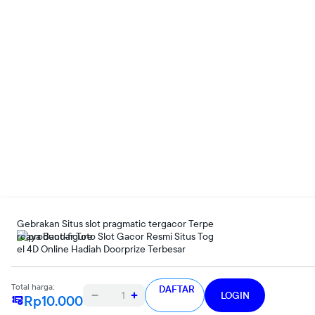
Gebrakan Situs slot pragmatic tergacor Terpe
rcaya Bandar Toto Slot Gacor Resmi Situs Tog
el 4D Online Hadiah Doorprize Terbesar
Total harga:
DAFTAR
1
LOGIN
Rp10.0
Rp10.000
00