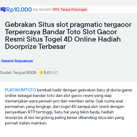
Rp10.000
Rp 10.000
99% Tanpa Potongan
Gebrakan Situs slot pragmatic tergacor
Terpercaya Bandar Toto Slot Gacor
Resmi Situs Togel 4D Online Hadiah
Doorprize Terbesar
Garansi Sepuasnya
Sudah Terjual 8008
5,0
(167)
PLATINUMTOTO
kembali hadir dengan gebrakan baru di dunia game
online sebagai bandar toto dan slot gacor resmi yang siap
memanjakan para pemain pro dan member setia. Gak cuma soal
permainan yang lengkap, dari togel 4D sampai slot resmi dengan
penyediaan RTP tertinggi, Satu hal yang bikin beda, hadiah
doorprize di sini tergolong paling besar dibanding situs lain yang
pernah kalian mainkan.