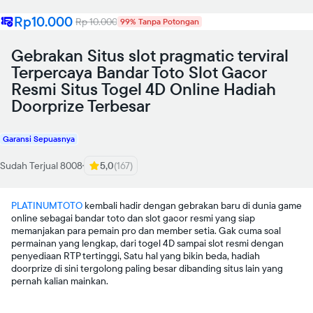
Rp10.000
Rp 10.000
99% Tanpa Potongan
Gebrakan Situs slot pragmatic terviral
Terpercaya Bandar Toto Slot Gacor
Resmi Situs Togel 4D Online Hadiah
Doorprize Terbesar
Garansi Sepuasnya
Sudah Terjual 8008
5,0
(167)
PLATINUMTOTO
kembali hadir dengan gebrakan baru di dunia game
online sebagai bandar toto dan slot gacor resmi yang siap
memanjakan para pemain pro dan member setia. Gak cuma soal
permainan yang lengkap, dari togel 4D sampai slot resmi dengan
penyediaan RTP tertinggi, Satu hal yang bikin beda, hadiah
doorprize di sini tergolong paling besar dibanding situs lain yang
pernah kalian mainkan.