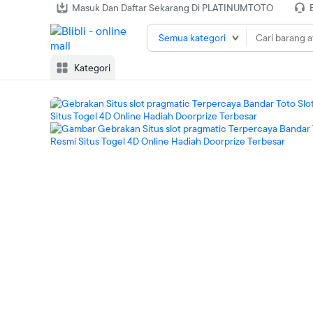
Masuk Dan Daftar Sekarang Di PLATINUMTOTO
Semua kategori
Kategori