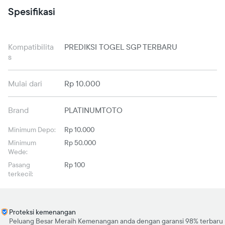
Spesifikasi
Kompatibilita
PREDIKSI TOGEL SGP TERBARU
s
Mulai dari
Rp 10.000
Brand
PLATINUMTOTO
Minimum Depo:
Rp 10.000
Minimum
Rp 50.000
Wede:
Pasang
Rp 100
terkecil:
Proteksi kemenangan
Peluang Besar Meraih Kemenangan anda dengan garansi 98% terbaru