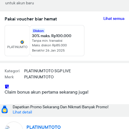
untuk akun baru
Pakai voucher biar hemat
Lihat semua
Diskon
30% maks. Rp100.000
Tanpa min. transaksi
Maks. diskon Rp85.000
PLATINUMTOTO
Berakhir 26 Jan 2025
Kategori
PLATINUMTOTO SGP LIVE
Merk
PLATINUMTOTO
Claim bonus akun pertama sekarang juga!
Dapatkan Promo Sekarang Dan Nikmati Banyak Promo!
Lihat detail
PLATINUMTOTO