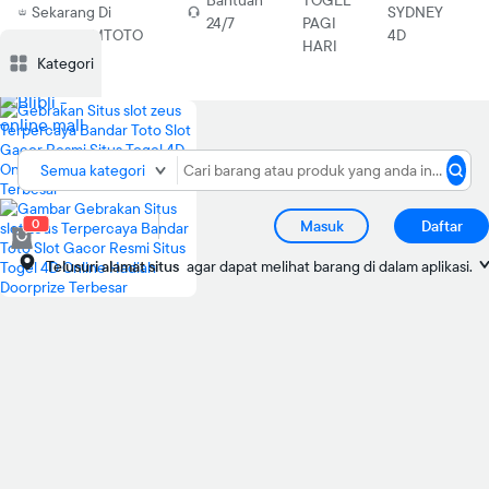
Bantuan
TOGEL
Sekarang Di
SYDNEY
24/7
PAGI
PLATINUMTOTO
4D
HARI
Deskripsi
Deskripsi
Ulasan
Ulasan
Diskusi
Diskusi
Rekomendasi
Rekomendasi
Laporkan p
Laporkan p
Kategori
Semua kategori
0
Masuk
Daftar
Telusuri alamat situs
agar dapat melihat barang di dalam aplikasi.